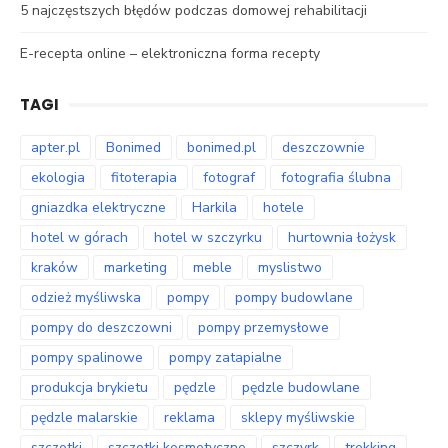
5 najczęstszych błędów podczas domowej rehabilitacji
E-recepta online – elektroniczna forma recepty
TAGI
apter.pl
Bonimed
bonimed.pl
deszczownie
ekologia
fitoterapia
fotograf
fotografia ślubna
gniazdka elektryczne
Harkila
hotele
hotel w górach
hotel w szczyrku
hurtownia łożysk
kraków
marketing
meble
myslistwo
odzież myśliwska
pompy
pompy budowlane
pompy do deszczowni
pompy przemysłowe
pompy spalinowe
pompy zatapialne
produkcja brykietu
pędzle
pędzle budowlane
pędzle malarskie
reklama
sklepy myśliwskie
szczotki
szczotki kosmetyczne
szczyrk
trekking