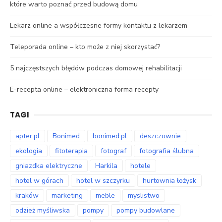
które warto poznać przed budową domu
Lekarz online a współczesne formy kontaktu z lekarzem
Teleporada online – kto może z niej skorzystać?
5 najczęstszych błędów podczas domowej rehabilitacji
E-recepta online – elektroniczna forma recepty
TAGI
apter.pl
Bonimed
bonimed.pl
deszczownie
ekologia
fitoterapia
fotograf
fotografia ślubna
gniazdka elektryczne
Harkila
hotele
hotel w górach
hotel w szczyrku
hurtownia łożysk
kraków
marketing
meble
myslistwo
odzież myśliwska
pompy
pompy budowlane