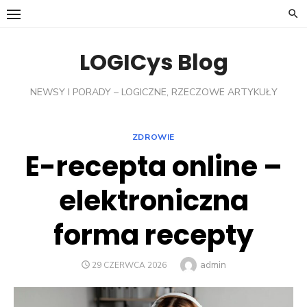
Skip
to
content
LOGICys Blog
NEWSY I PORADY – LOGICZNE, RZECZOWE ARTYKUŁY
ZDROWIE
E-recepta online –
elektroniczna
forma recepty
Author
admin
POSTED
29 CZERWCA 2026
ON