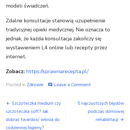
modeli świadczeń.
Zdalne konsultacje stanowią uzupełnienie
tradycyjnej opieki medycznej. Nie oznacza to
jednak, że każda konsultacja zakończy się
wystawieniem L4 online lub recepty przez
internet.
Zobacz:
https://sprawnarecepta.pl/
on
Posted in
Zdrowie
Leave a Comment
comment
E-
recepta
Nawigacja
online
Szczoteczka medium czy
5 najczęstszych błędów
–
wpisu
szczoteczka soft? Jak
podczas domowej
elektroniczna
forma
dobrać twardość włosia do
rehabilitacji
recepty
codziennej higieny?