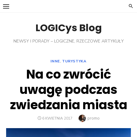
Skip
to
content
LOGICys Blog
NEWSY I PORADY – LOGICZNE, RZECZOWE ARTYKUŁY
INNE
,
TURYSTYKA
Na co zwrócić
uwagę podczas
zwiedzania miasta
Author
promo
POSTED
6 KWIETNIA 2017
ON