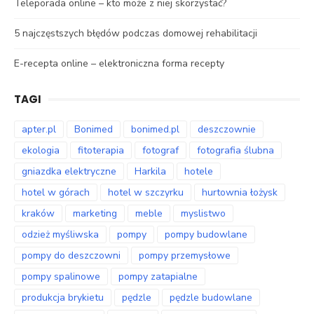
Teleporada online – kto może z niej skorzystać?
5 najczęstszych błędów podczas domowej rehabilitacji
E-recepta online – elektroniczna forma recepty
TAGI
apter.pl
Bonimed
bonimed.pl
deszczownie
ekologia
fitoterapia
fotograf
fotografia ślubna
gniazdka elektryczne
Harkila
hotele
hotel w górach
hotel w szczyrku
hurtownia łożysk
kraków
marketing
meble
myslistwo
odzież myśliwska
pompy
pompy budowlane
pompy do deszczowni
pompy przemysłowe
pompy spalinowe
pompy zatapialne
produkcja brykietu
pędzle
pędzle budowlane