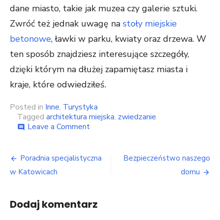
dane miasto, takie jak muzea czy galerie sztuki.
Zwróć też jednak uwagę na
stoły miejskie
betonowe
, ławki w parku, kwiaty oraz drzewa. W
ten sposób znajdziesz interesujące szczegóły,
dzięki którym na dłużej zapamiętasz miasta i
kraje, które odwiedziłeś.
Posted in
Inne
,
Turystyka
Tagged
architektura miejska
,
zwiedzanie
on
Leave a Comment
comment
Na
co
Nawigacja
zwrócić
Poradnia specjalistyczna
Bezpieczeństwo naszego
uwagę
wpisu
w Katowicach
domu
podczas
zwiedzania
miasta
Dodaj komentarz