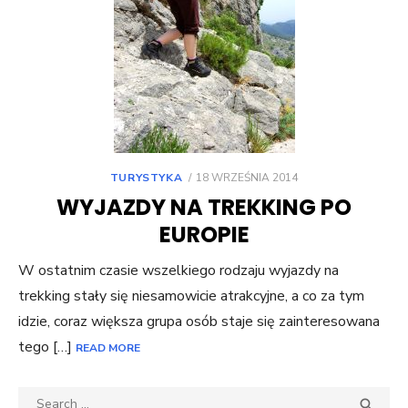
POSTED
TURYSTYKA
18 WRZEŚNIA 2014
ON
WYJAZDY NA TREKKING PO
EUROPIE
W ostatnim czasie wszelkiego rodzaju wyjazdy na
trekking stały się niesamowicie atrakcyjne, a co za tym
idzie, coraz większa grupa osób staje się zainteresowana
tego […]
READ MORE
Search
SEA
