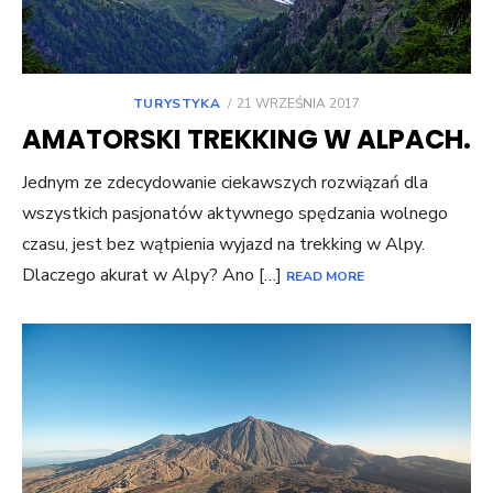
POSTED
TURYSTYKA
21 WRZEŚNIA 2017
ON
AMATORSKI TREKKING W ALPACH.
Jednym ze zdecydowanie ciekawszych rozwiązań dla
wszystkich pasjonatów aktywnego spędzania wolnego
czasu, jest bez wątpienia wyjazd na trekking w Alpy.
Dlaczego akurat w Alpy? Ano […]
READ MORE