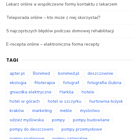
Lekarz online a współczesne formy kontaktu z lekarzem
Teleporada online – kto może z niej skorzystać?
5 najczęstszych błędów podczas domowej rehabilitacji
E-recepta online – elektroniczna forma recepty
TAGI
apter.pl
Bonimed
bonimed.pl
deszczownie
ekologia
fitoterapia
fotograf
fotografia ślubna
gniazdka elektryczne
Harkila
hotele
hotel w górach
hotel w szczyrku
hurtownia łożysk
kraków
marketing
meble
myslistwo
odzież myśliwska
pompy
pompy budowlane
pompy do deszczowni
pompy przemysłowe
pompy spalinowe
pompy zatapialne