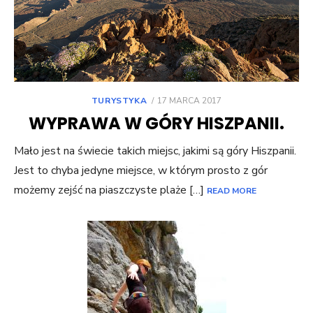
POSTED
TURYSTYKA
17 MARCA 2017
ON
WYPRAWA W GÓRY HISZPANII.
Mało jest na świecie takich miejsc, jakimi są góry Hiszpanii.
Jest to chyba jedyne miejsce, w którym prosto z gór
możemy zejść na piaszczyste plaże […]
READ MORE