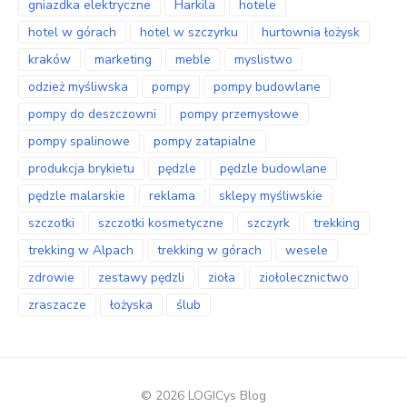
gniazdka elektryczne
Harkila
hotele
hotel w górach
hotel w szczyrku
hurtownia łożysk
kraków
marketing
meble
myslistwo
odzież myśliwska
pompy
pompy budowlane
pompy do deszczowni
pompy przemysłowe
pompy spalinowe
pompy zatapialne
produkcja brykietu
pędzle
pędzle budowlane
pędzle malarskie
reklama
sklepy myśliwskie
szczotki
szczotki kosmetyczne
szczyrk
trekking
trekking w Alpach
trekking w górach
wesele
zdrowie
zestawy pędzli
zioła
ziołolecznictwo
zraszacze
łożyska
ślub
© 2026 LOGICys Blog