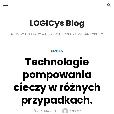
Skip
to
content
LOGICys Blog
NEWSY I PORADY – LOGICZNE, RZECZOWE ARTYKUŁY
BIZNES
Technologie
pompowania
cieczy w różnych
przypadkach.
Author
artsites
POSTED
21 MAJA 2018