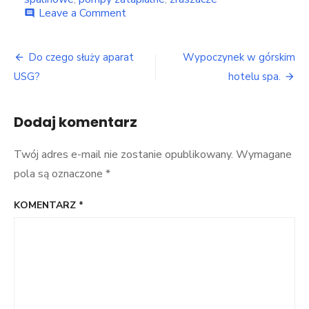
on
Leave a Comment
comment
Technologie
pompowania
Nawigacja
cieczy
Do czego służy aparat
Wypoczynek w górskim
w
wpisu
USG?
hotelu spa.
różnych
przypadkach.
Dodaj komentarz
Twój adres e-mail nie zostanie opublikowany.
Wymagane
pola są oznaczone
*
KOMENTARZ
*