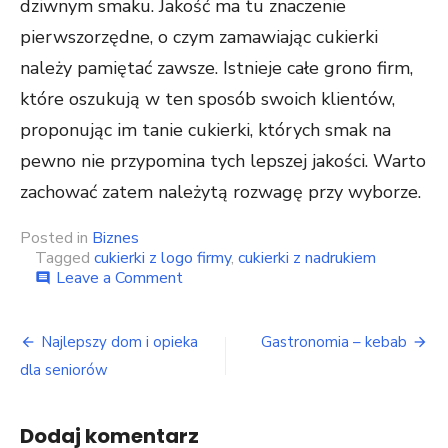
dziwnym smaku. Jakość ma tu znaczenie
pierwszorzędne, o czym zamawiając cukierki
należy pamiętać zawsze. Istnieje całe grono firm,
które oszukują w ten sposób swoich klientów,
proponując im tanie cukierki, których smak na
pewno nie przypomina tych lepszej jakości. Warto
zachować zatem należytą rozwagę przy wyborze.
Posted in
Biznes
Tagged
cukierki z logo firmy
,
cukierki z nadrukiem
on
Leave a Comment
comment
Zalety
cukierków
Nawigacja
z
Najlepszy dom i opieka
Gastronomia – kebab
logo
wpisu
dla seniorów
firmy
Dodaj komentarz