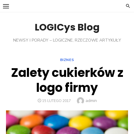
Skip
to
content
LOGICys Blog
NEWSY I PORADY – LOGICZNE, RZECZOWE ARTYKUŁY
BIZNES
Zalety cukierków z
logo firmy
Author
admin
POSTED
15 LUTEGO 2017
ON