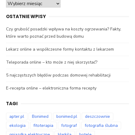
Archiwa
OSTATNIE WPISY
Czy grubość posadzki wpływa na koszty ogrzewania? Fakty,
które warto poznać przed budową domu
Lekarz online a współczesne formy kontaktu z lekarzem
Teleporada online – kto może z niej skorzystać?
5 najczęstszych błędów podczas domowej rehabilitacji
E-recepta online – elektroniczna forma recepty
TAGI
apter.pl
Bonimed
bonimed.pl
deszczownie
ekologia
fitoterapia
fotograf
fotografia ślubna
gniazdka elektryczne
Harkila
hotele