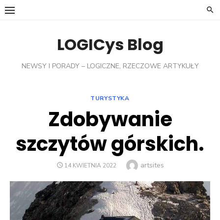
Skip
to
content
LOGICys Blog
NEWSY I PORADY – LOGICZNE, RZECZOWE ARTYKUŁY
TURYSTYKA
Zdobywanie
szczytów górskich.
Author
artsites
POSTED
14 KWIETNIA 2022
ON