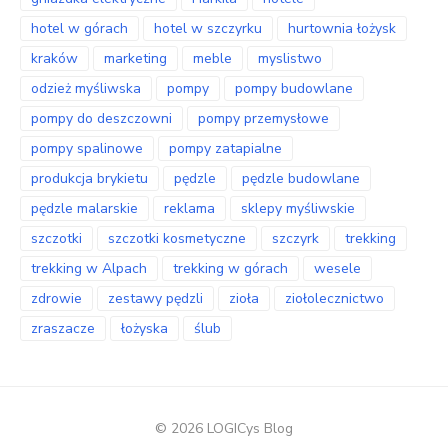
hotel w górach
hotel w szczyrku
hurtownia łożysk
kraków
marketing
meble
myslistwo
odzież myśliwska
pompy
pompy budowlane
pompy do deszczowni
pompy przemysłowe
pompy spalinowe
pompy zatapialne
produkcja brykietu
pędzle
pędzle budowlane
pędzle malarskie
reklama
sklepy myśliwskie
szczotki
szczotki kosmetyczne
szczyrk
trekking
trekking w Alpach
trekking w górach
wesele
zdrowie
zestawy pędzli
zioła
ziołolecznictwo
zraszacze
łożyska
ślub
© 2026 LOGICys Blog