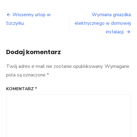
Zdobywanie
szczytów
Nawigacja
górskich.
Wiosenny urlop w
Wymiana gniazdka
wpisu
Szczyrku.
elektrycznego w domowej
instalacji.
Dodaj komentarz
Twój adres e-mail nie zostanie opublikowany.
Wymagane
pola są oznaczone
*
KOMENTARZ
*