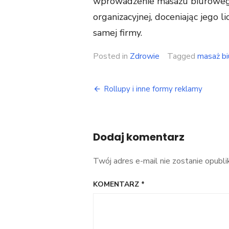
wprowadzenie masażu biurowego
organizacyjnej, doceniając jego l
samej firmy.
Posted in
Zdrowie
Tagged
masaż b
Nawigacja
Rollupy i inne formy reklamy
wpisu
Dodaj komentarz
Twój adres e-mail nie zostanie opubl
KOMENTARZ
*