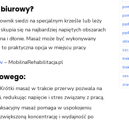
po
 biurowy?
pom
wnik siedzi na specjalnym krześle lub leży
pęd
skupia się na najbardziej napiętych obszarach
pęd
amiona i dłonie. Masaż może być wykonywany
skl
t to praktyczna opcja w miejscu pracy.
szc
tre
ów
– MobilnaRehabilitacja.pl
tre
rowego:
zes
zra
: Krótki masaż w trakcie przerwy pozwala na
, redukując napięcie i stres związany z pracą.
laksacyjny masaż pomaga w uspokojeniu
 zwiększoną koncentrację i wydajność po