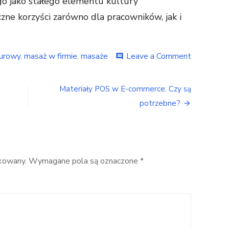
 jako stałego elementu kultury
iczne korzyści zarówno dla pracowników, jak i
on
iurowy
,
masaż w firmie
,
masaże
Leave a Comment
comment
Jakie
korzyści
ma
Materiały POS w E-commerce: Czy są
masaż
potrzebne?
w
biurze
–
odkrywam
sekrety
relaksu
ikowany.
Wymagane pola są oznaczone
*
w
miejscu
pracy