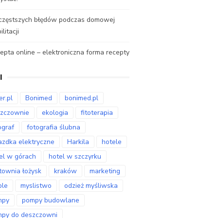
jczęstszych błędów podczas domowej
litacji
epta online – elektroniczna forma recepty
I
er.pl
Bonimed
bonimed.pl
zczownie
ekologia
fitoterapia
ograf
fotografia ślubna
azdka elektryczne
Harkila
hotele
el w górach
hotel w szczyrku
townia łożysk
kraków
marketing
ble
myslistwo
odzież myśliwska
mpy
pompy budowlane
py do deszczowni