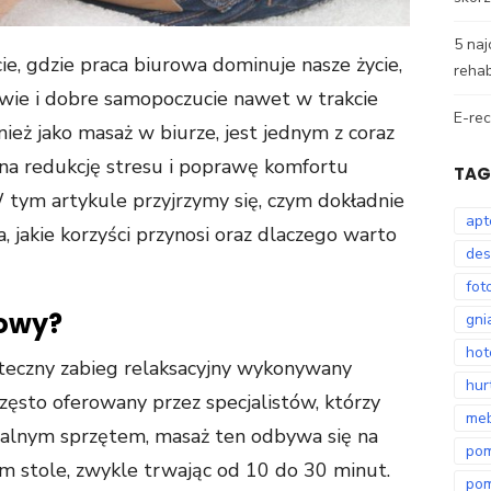
5 na
e, gdzie praca biurowa dominuje nasze życie,
rehabi
owie i dobre samopoczucie nawet w trakcie
E-rec
ież jako masaż w biurze, jest jednym z coraz
na redukcję stresu i poprawę komfortu
TAG
 tym artykule przyjrzymy się, czym dokładnie
apt
, jakie korzyści przynosi oraz dlaczego warto
des
fot
rowy?
gni
hot
uteczny zabieg relaksacyjny wykonywany
hur
zęsto oferowany przez specjalistów, którzy
me
onalnym sprzętem, masaż ten odbywa się na
po
m stole, zwykle trwając od 10 do 30 minut.
pom