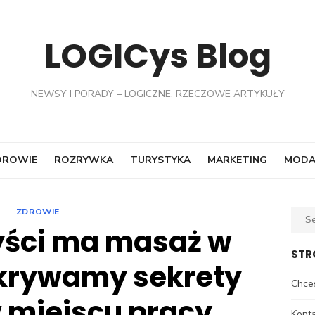
LOGICys Blog
NEWSY I PORADY – LOGICZNE, RZECZOWE ARTYKUŁY
DROWIE
ROZRYWKA
TURYSTYKA
MARKETING
MOD
ZDROWIE
Sear
yści ma masaż w
for:
STR
dkrywamy sekrety
Chce
w miejscu pracy
Kont