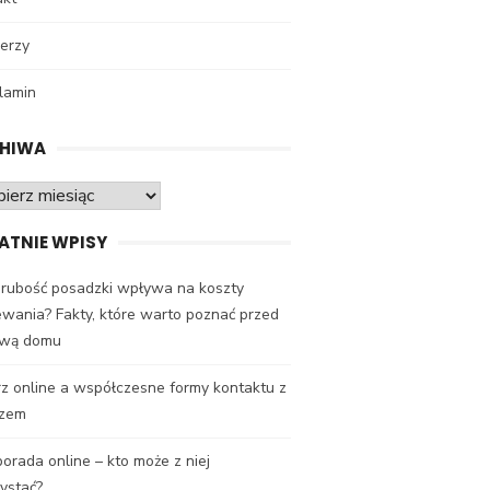
erzy
lamin
HIWA
iwa
ATNIE WPISY
grubość posadzki wpływa na koszty
wania? Fakty, które warto poznać przed
wą domu
z online a współczesne formy kontaktu z
rzem
orada online – kto może z niej
ystać?