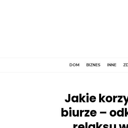
Skip
to
content
DOM
BIZNES
INNE
Z
Jakie korz
biurze – o
relaksu 