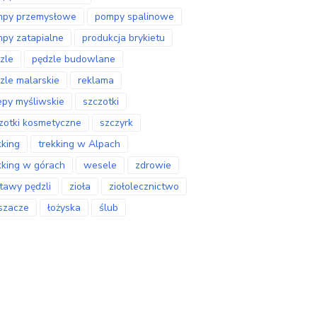
mpy przemysłowe
pompy spalinowe
py zatapialne
produkcja brykietu
zle
pędzle budowlane
zle malarskie
reklama
epy myśliwskie
szczotki
zotki kosmetyczne
szczyrk
kking
trekking w Alpach
kking w górach
wesele
zdrowie
tawy pędzli
zioła
ziołolecznictwo
szacze
łożyska
ślub