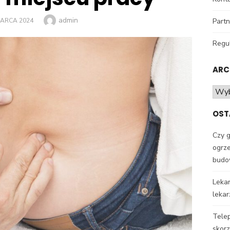
Author
admin
TED
MARCA 2024
Partn
Regu
ARC
Arch
OST
Czy 
ogrze
budo
Lekar
leka
Telep
skorz