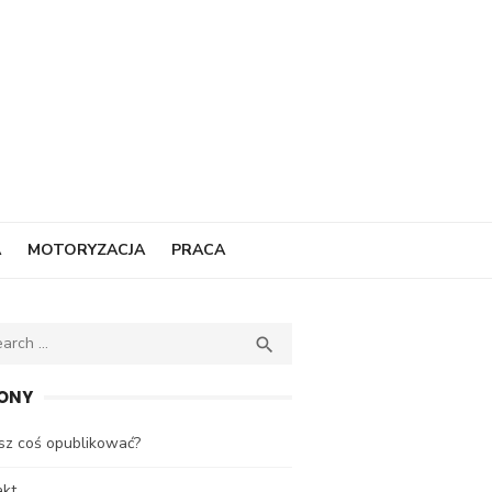
A
MOTORYZACJA
PRACA
ch
SEARCH

ONY
sz coś opublikować?
akt