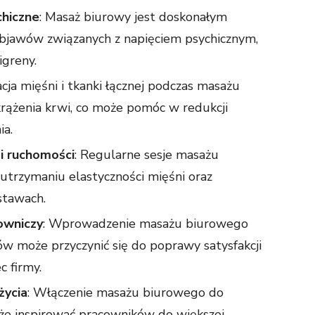
hiczne
: Masaż biurowy jest doskonałym
bjawów związanych z napięciem psychicznym,
igreny.
cja mięśni i tkanki łącznej podczas masażu
krążenia krwi, co może pomóc w redukcji
ia.
 i ruchomości
: Regularne sesje masażu
rzymaniu elastyczności mięśni oraz
stawach.
owniczy
: Wprowadzenie masażu biurowego
ów może przyczynić się do poprawy satysfakcji
c firmy.
życia
: Włączenie masażu biurowego do
że inspirować pracowników do większej