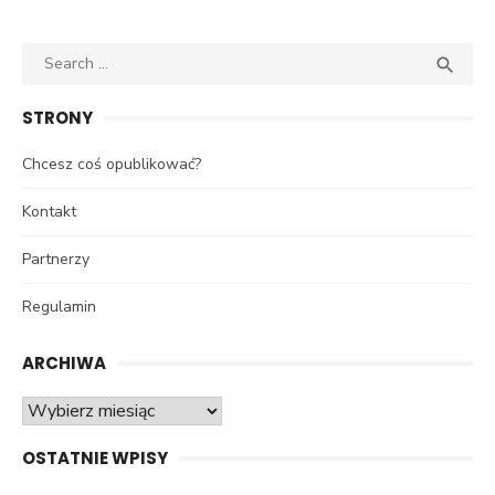
Search
SEA

for:
STRONY
Chcesz coś opublikować?
Kontakt
Partnerzy
Regulamin
ARCHIWA
Archiwa
OSTATNIE WPISY