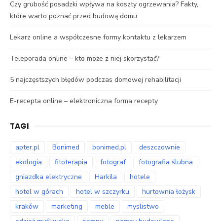
Czy grubość posadzki wpływa na koszty ogrzewania? Fakty,
które warto poznać przed budową domu
Lekarz online a współczesne formy kontaktu z lekarzem
Teleporada online – kto może z niej skorzystać?
5 najczęstszych błędów podczas domowej rehabilitacji
E-recepta online – elektroniczna forma recepty
TAGI
apter.pl
Bonimed
bonimed.pl
deszczownie
ekologia
fitoterapia
fotograf
fotografia ślubna
gniazdka elektryczne
Harkila
hotele
hotel w górach
hotel w szczyrku
hurtownia łożysk
kraków
marketing
meble
myslistwo