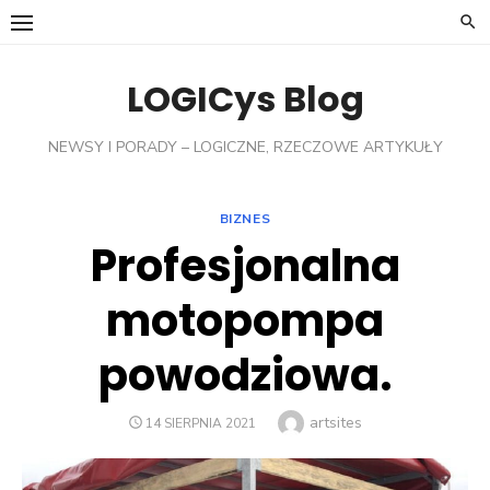
Skip
to
content
LOGICys Blog
NEWSY I PORADY – LOGICZNE, RZECZOWE ARTYKUŁY
BIZNES
Profesjonalna
motopompa
powodziowa.
Author
artsites
POSTED
14 SIERPNIA 2021
ON