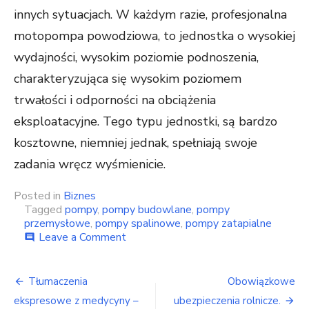
innych sytuacjach. W każdym razie, profesjonalna
motopompa powodziowa, to jednostka o wysokiej
wydajności, wysokim poziomie podnoszenia,
charakteryzująca się wysokim poziomem
trwałości i odporności na obciążenia
eksploatacyjne. Tego typu jednostki, są bardzo
kosztowne, niemniej jednak, spełniają swoje
zadania wręcz wyśmienicie.
Posted in
Biznes
Tagged
pompy
,
pompy budowlane
,
pompy
przemysłowe
,
pompy spalinowe
,
pompy zatapialne
on
Leave a Comment
comment
Profesjonalna
motopompa
Nawigacja
powodziowa.
Tłumaczenia
Obowiązkowe
wpisu
ekspresowe z medycyny –
ubezpieczenia rolnicze.