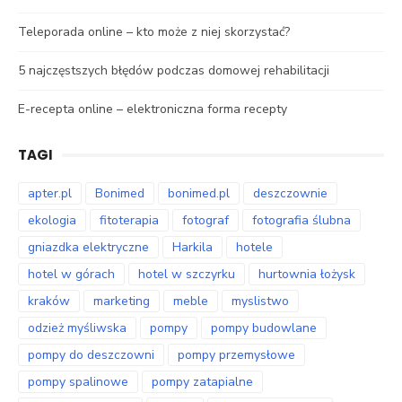
Teleporada online – kto może z niej skorzystać?
5 najczęstszych błędów podczas domowej rehabilitacji
E-recepta online – elektroniczna forma recepty
TAGI
apter.pl
Bonimed
bonimed.pl
deszczownie
ekologia
fitoterapia
fotograf
fotografia ślubna
gniazdka elektryczne
Harkila
hotele
hotel w górach
hotel w szczyrku
hurtownia łożysk
kraków
marketing
meble
myslistwo
odzież myśliwska
pompy
pompy budowlane
pompy do deszczowni
pompy przemysłowe
pompy spalinowe
pompy zatapialne