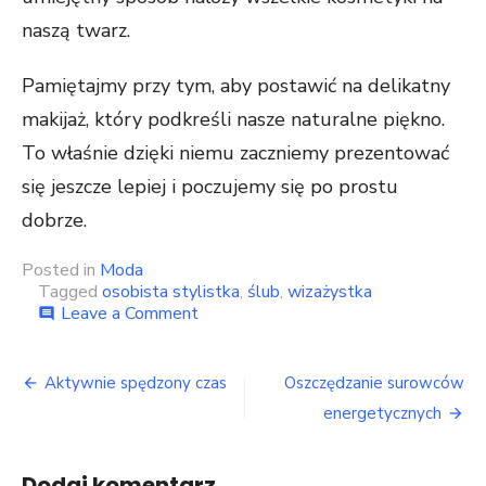
naszą twarz.
Pamiętajmy przy tym, aby postawić na delikatny
makijaż, który podkreśli nasze naturalne piękno.
To właśnie dzięki niemu zaczniemy prezentować
się jeszcze lepiej i poczujemy się po prostu
dobrze.
Posted in
Moda
Tagged
osobista stylistka
,
ślub
,
wizażystka
on
Leave a Comment
comment
Przygotowania
panny
Nawigacja
młodej
Aktywnie spędzony czas
Oszczędzanie surowców
do
wpisu
energetycznych
ślubu
Dodaj komentarz