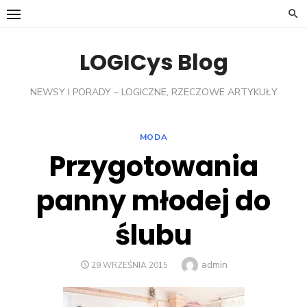
Skip
to
content
LOGICys Blog
NEWSY I PORADY – LOGICZNE, RZECZOWE ARTYKUŁY
MODA
Przygotowania
panny młodej do
ślubu
Author
admin
POSTED
29 WRZEŚNIA 2015
ON