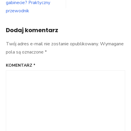
garderoby
gabinecie? Praktyczny
na
przewodnik
co
dzień
Dodaj komentarz
Twój adres e-mail nie zostanie opublikowany.
Wymagane
pola są oznaczone
*
KOMENTARZ
*