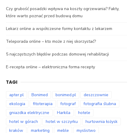
Czy grubość posadzki wpływa na koszty ogrzewania? Fakty,
które warto poznać przed budową domu
Lekarz online a współczesne formy kontaktu z lekarzem
Teleporada online – kto może z niej skorzystać?
5 najczęstszych błędów podczas domowej rehabilitacji
E-recepta online – elektroniczna forma recepty
TAGI
apter.pl
Bonimed
bonimed.pl
deszczownie
ekologia
fitoterapia
fotograf
fotografia ślubna
gniazdka elektryczne
Harkila
hotele
hotel w górach
hotel w szczyrku
hurtownia łożysk
kraków
marketing
meble
myslistwo