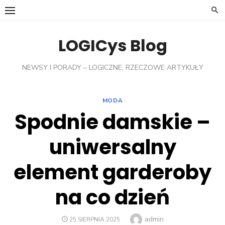
Skip
to
content
LOGICys Blog
NEWSY I PORADY – LOGICZNE, RZECZOWE ARTYKUŁY
MODA
Spodnie damskie –
uniwersalny
element garderoby
na co dzień
Author
admin
POSTED
25 SIERPNIA 2025