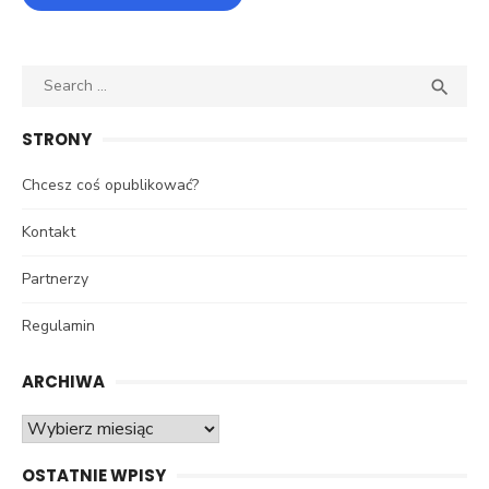
Search
SEA

for:
STRONY
Chcesz coś opublikować?
Kontakt
Partnerzy
Regulamin
ARCHIWA
Archiwa
OSTATNIE WPISY