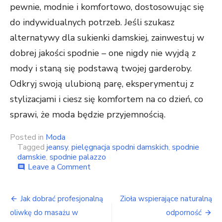
pewnie, modnie i komfortowo, dostosowując się
do indywidualnych potrzeb. Jeśli szukasz
alternatywy dla sukienki damskiej, zainwestuj w
dobrej jakości spodnie – one nigdy nie wyjdą z
mody i staną się podstawą twojej garderoby.
Odkryj swoją ulubioną parę, eksperymentuj z
stylizacjami i ciesz się komfortem na co dzień, co
sprawi, że moda będzie przyjemnością.
Posted in
Moda
Tagged
jeansy
,
pielęgnacja spodni damskich
,
spodnie
damskie
,
spodnie palazzo
on
Leave a Comment
comment
Spodnie
damskie
Nawigacja
–
Jak dobrać profesjonalną
Zioła wspierające naturalną
uniwersalny
wpisu
oliwkę do masażu w
odporność
element