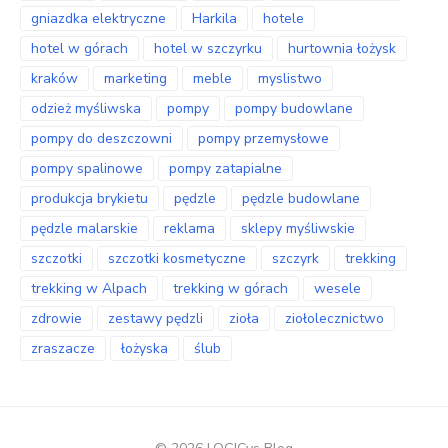
gniazdka elektryczne
Harkila
hotele
hotel w górach
hotel w szczyrku
hurtownia łożysk
kraków
marketing
meble
myslistwo
odzież myśliwska
pompy
pompy budowlane
pompy do deszczowni
pompy przemysłowe
pompy spalinowe
pompy zatapialne
produkcja brykietu
pędzle
pędzle budowlane
pędzle malarskie
reklama
sklepy myśliwskie
szczotki
szczotki kosmetyczne
szczyrk
trekking
trekking w Alpach
trekking w górach
wesele
zdrowie
zestawy pędzli
zioła
ziołolecznictwo
zraszacze
łożyska
ślub