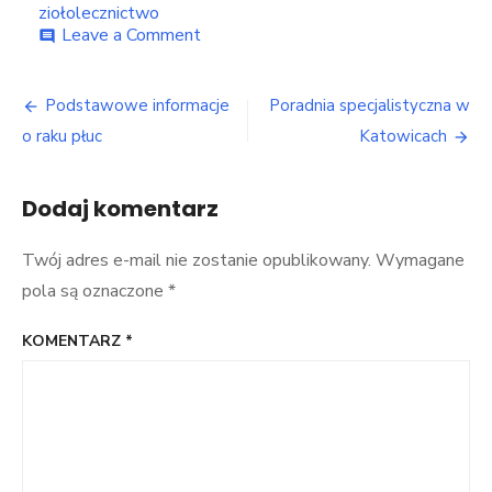
ziołolecznictwo
on
Leave a Comment
comment
Przeziębienia,
grypa
Nawigacja
a
Podstawowe informacje
Poradnia specjalistyczna w
leki
wpisu
o raku płuc
Katowicach
na
bazie
ziół.
Dodaj komentarz
Twój adres e-mail nie zostanie opublikowany.
Wymagane
pola są oznaczone
*
KOMENTARZ
*