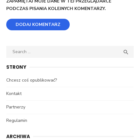
ZAPAMIĘTAJ MOJE DANE W TEJ PRZEGLĄDARCE
PODCZAS PISANIA KOLEJNYCH KOMENTARZY.
Search
SEA

for:
STRONY
Chcesz coś opublikować?
Kontakt
Partnerzy
Regulamin
ARCHIWA