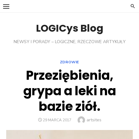
Skip
to
content
LOGICys Blog
NEWSY I PORADY – LOGICZNE, RZECZOWE ARTYKUŁY
ZDROWIE
Przeziębienia,
grypa a leki na
bazie ziół.
Author
artsites
POSTED
29 MARCA 2017
ON