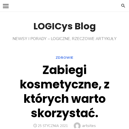
Skip
to
content
LOGICys Blog
NEWSY I PORADY – LOGICZNE, RZECZOWE ARTYKUŁY
ZDROWIE
Zabiegi
kosmetyczne, z
których warto
skorzystać.
Author
artsites
POSTED
25 STYCZNIA 2021