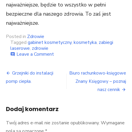
najważniejsze, będzie to wszystko w pełni
bezpieczne dla naszego zdrowia. To zaś jest
najważniejsze.
Posted in
Zdrowie
Tagged
gabinet kosmetyczny
,
kosmetyka
,
zabiegi
laserowe
,
zdrowie
on
Leave a Comment
comment
Zabiegi
kosmetyczne,
Nawigacja
z
Grzejniki do instalacji
Biuro rachunkowo-księgowe
których
wpisu
pomp ciepła.
Znany Księgowy – poznaj
warto
skorzystać.
nasz cennik
Dodaj komentarz
Twój adres e-mail nie zostanie opublikowany.
Wymagane
pola są oznaczone
*