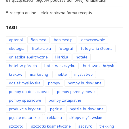
5 najczęstszych błędów podczas domowej rehabilitacji
E-recepta online – elektroniczna forma recepty
TAGI
apter.pl
Bonimed
bonimed.pl
deszczownie
ekologia
fitoterapia
fotograf
fotografia ślubna
gniazdka elektryczne
Harkila
hotele
hotel w górach
hotel w szczyrku
hurtownia łożysk
kraków
marketing
meble
myslistwo
odzież myśliwska
pompy
pompy budowlane
pompy do deszczowni
pompy przemysłowe
pompy spalinowe
pompy zatapialne
produkcja brykietu
pędzle
pędzle budowlane
pędzle malarskie
reklama
sklepy myśliwskie
szczotki
szczotki kosmetyczne
szczyrk
trekking